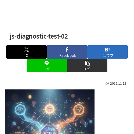
js-diagnostic-test-02
X
Facebook
はてブ
LINE
コピー
2025.11.12