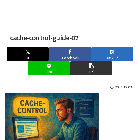
cache-control-guide-02
X
Facebook
はてブ
LINE
コピー
2025.12.03