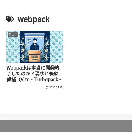
webpack
その他
Webpackは本当に開発終
了したのか？現状と後継
候補（Vite・Turbopack）
への移行手順まで全まと
2025.04.23
め