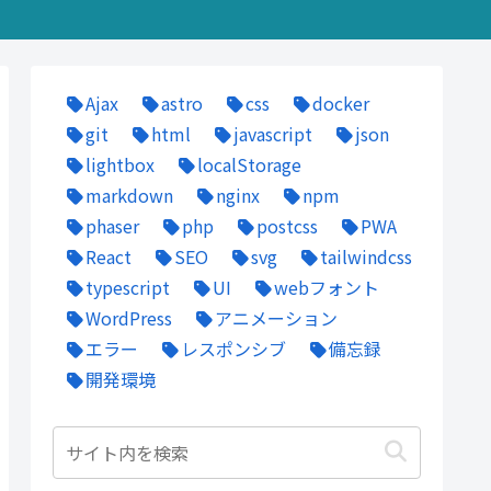
Ajax
astro
css
docker
git
html
javascript
json
lightbox
localStorage
markdown
nginx
npm
phaser
php
postcss
PWA
React
SEO
svg
tailwindcss
typescript
UI
webフォント
WordPress
アニメーション
エラー
レスポンシブ
備忘録
開発環境