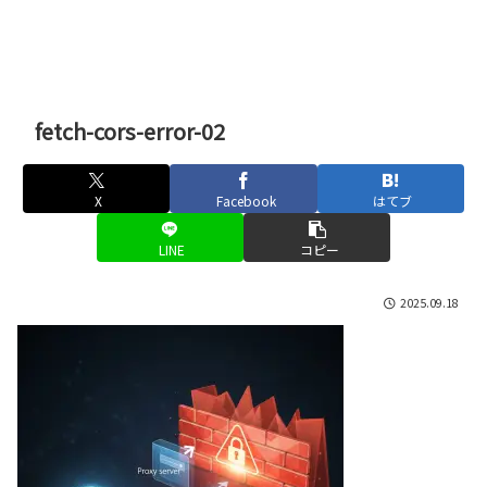
fetch-cors-error-02
X
Facebook
はてブ
LINE
コピー
2025.09.18