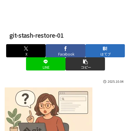
git-stash-restore-01
X
Facebook
はてブ
LINE
コピー
2025.10.04