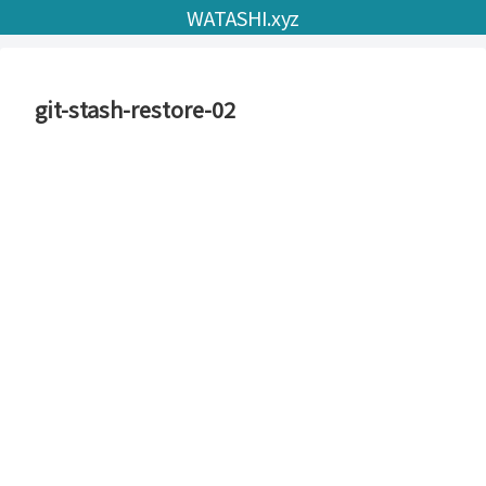
WATASHI.xyz
git-stash-restore-02