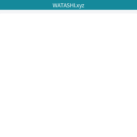
WATASHI.xyz