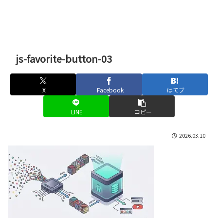
js-favorite-button-03
X
Facebook
はてブ
LINE
コピー
2026.03.10