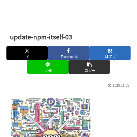
update-npm-itself-03
X
Facebook
はてブ
LINE
コピー
2025.11.05