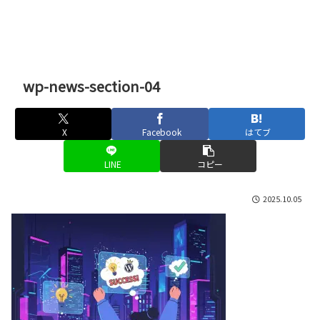
wp-news-section-04
X
Facebook
はてブ
LINE
コピー
2025.10.05