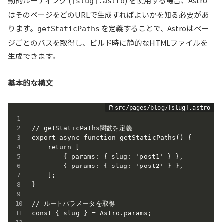
動的ルーティング (
) を使用する場合、Astro
[slug].astro
はそのページをどのURLで生成すればよいかを知る必要があ
ります。
を定義することで、Astroはペー
getStaticPaths
ジごとのパスを取得し、ビルド時に静的なHTMLファイルを
生成できます。
基本的な構文
---

// getStaticPaths関数を定義

export async function getStaticPaths() {

	return [

		{ params: { slug: 'post1' } },

		{ params: { slug: 'post2' } },

	];

}

// ルートパラメータを取得

const { slug } = Astro.params;
