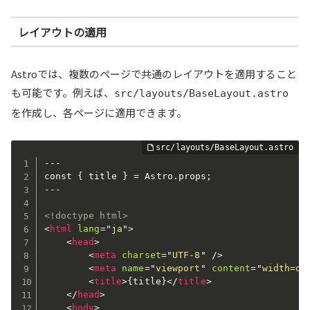
レイアウトの適用
Astroでは、複数のページで共通のレイアウトを適用すること
も可能です。例えば、
src/layouts/BaseLayout.astro
を作成し、各ページに適用できます。
---

const { title } = Astro.props;

---

<!doctype html>
<
html
lang
=
"
ja
"
>
<
head
>
<
meta
charset
=
"
UTF-8
"
/>
<
meta
name
=
"
viewport
"
content
=
"
width=de
<
title
>
{title}
</
title
>
</
head
>
<
body
>