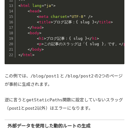
<
html
lang
=
"
ja
"
>
<
head
>
<
meta
charset
=
"
UTF-8
"
/>
<
title
>
ブログ記事：{ slug }
</
title
>
</
head
>
<
body
>
<
h1
>
ブログ記事：{ slug }
</
h1
>
<
p
>
この記事のスラッグは「{ slug }」です。
</
p
>
</
body
>
</
html
>
この例では、
と
の2つのページ
/blog/post1
/blog/post2
が事前に生成されます。
逆に言うと
関数に設定していないスラッグ
getStaticPaths
（post1とpost2以外）はエラーになります。
外部データを使用した動的ルートの生成