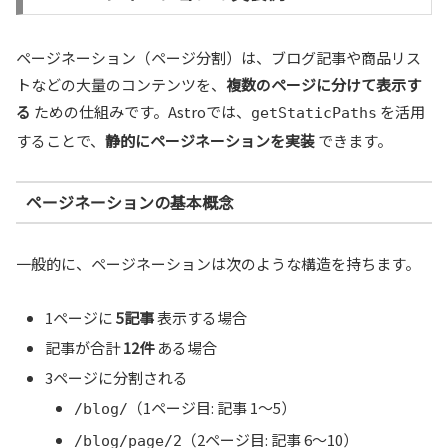
ページネーション（ページ分割）は、ブログ記事や商品リス
トなどの大量のコンテンツを、
複数のページに分けて表示す
る
ための仕組みです。Astroでは、
を活用
getStaticPaths
することで、
静的にページネーションを実装
できます。
ページネーションの基本概念
一般的に、ページネーションは次のような構造を持ちます。
1ページに
5記事
表示する場合
記事が合計
12件
ある場合
3ページに分割される
（1ページ目: 記事 1～5）
/blog/
（2ページ目: 記事 6～10）
/blog/page/2