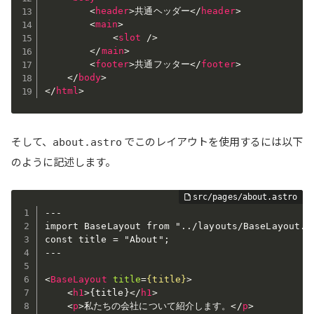
<
header
>
共通ヘッダー
</
header
>
<
main
>
<
slot
/>
</
main
>
<
footer
>
共通フッター
</
footer
>
</
body
>
</
html
>
そして、
でこのレイアウトを使用するには以下
about.astro
のように記述します。
---

import BaseLayout from "../layouts/BaseLayout.as
const title = "About";

---

<
BaseLayout
title
=
{title}
>
<
h1
>
{title}
</
h1
>
<
p
>
私たちの会社について紹介します。
</
p
>