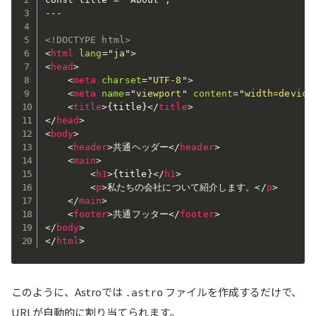
---

<!DOCTYPE html>
<
html
lang
=
"
ja
"
>
<
head
>
<
meta
charset
=
"
UTF-8
"
>
<
meta
name
=
"
viewport
"
content
=
"
width=device
<
title
>
{title}
</
title
>
</
head
>
<
body
>
<
header
>
共通ヘッダー
</
header
>
<
main
>
<
h1
>
{title}
</
h1
>
<
p
>
私たちの会社について紹介します。
</
p
>
</
main
>
<
footer
>
共通フッター
</
footer
>
</
body
>
</
html
>
このように、Astroでは
ファイルを作成するだけで、
.astro
URLが自動的に割り当てられます。