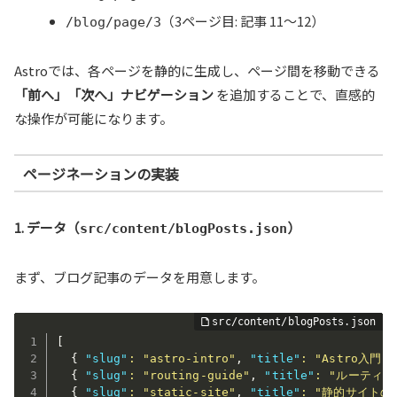
（3ページ目: 記事 11～12）
/blog/page/3
Astroでは、各ページを静的に生成し、ページ間を移動できる
「前へ」「次へ」ナビゲーション
を追加することで、直感的
な操作が可能になります。
ページネーションの実装
1. データ（
）
src/content/blogPosts.json
まず、ブログ記事のデータを用意します。
[
{
"slug"
:
"astro-intro"
,
"title"
:
"Astro入門"
{
"slug"
:
"routing-guide"
,
"title"
:
"ルーティン
{
"slug"
:
"static-site"
,
"title"
:
"静的サイトの