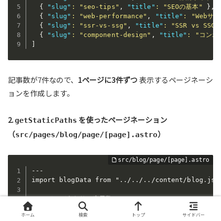
{
"slug"
:
"seo-tips"
,
"title"
:
"SEOの基本"
}
,
{
"slug"
:
"web-performance"
,
"title"
:
"Webサ
{
"slug"
:
"ssr-vs-ssg"
,
"title"
:
"SSR vs SSG
{
"slug"
:
"component-design"
,
"title"
:
"コンポ
]
記事数が7件なので、
1ページに3件ずつ
表示するページネーシ
ョンを作成します。
2.
を使ったページネーション
getStaticPaths
（
）
src/pages/blog/page/[page].astro
---

import blogData from "../../../content/blog.json
// 1ページあたりの表示数 

// ▼【誤】下記はエラー※Astroのファイルスコープ外で定義すると
ホーム
検索
トップ
サイドバー
// const POSTS_PER_PAGE = 3;
