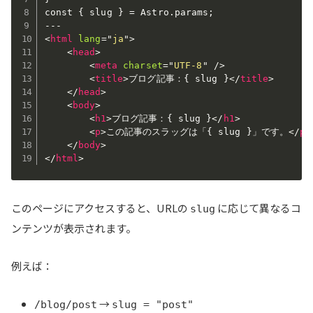
const { slug } = Astro.params;

<
html
lang
=
"
ja
"
>
<
head
>
<
meta
charset
=
"
UTF-8
"
/>
<
title
>
ブログ記事：{ slug }
</
title
>
</
head
>
<
body
>
<
h1
>
ブログ記事：{ slug }
</
h1
>
<
p
>
この記事のスラッグは「{ slug }」です。
</
p
>
</
body
>
</
html
>
このページにアクセスすると、URLの
に応じて異なるコ
slug
ンテンツが表示されます。
例えば：
→
/blog/post
slug = "post"