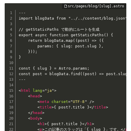
---

import blogData from "../../content/blog.json";

// getStaticPaths で動的にルートを生成

export async function getStaticPaths() {

	return blogData.map((post) => ({

		params: { slug: post.slug },

	}));

}

const { slug } = Astro.params;

const post = blogData.find((post) => post.slug =
---

<
html
lang
=
"
ja
"
>
<
head
>
<
meta
charset
=
"
UTF-8
"
/>
<
title
>
{ post?.title }
</
title
>
</
head
>
<
body
>
<
h1
>
{ post?.title }
</
h1
>
<
p
>
この記事のスラッグは「{ slug }」です。
</
p
>