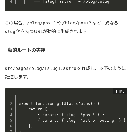
  │   ├── 
[
slug
]
.astro   → /blog/:slug
この場合、
や
など、異なる
/blog/post1
/blog/post2
値を持つURLが動的に生成されます。
slug
動的ルートの実装
を作成し、以下のように
src/pages/blog/[slug].astro
記述します。
---

export function getStaticPaths() {

	return [

		{ params: { slug: 'post' } },

		{ params: { slug: 'astro-routing' } },

	];

}
