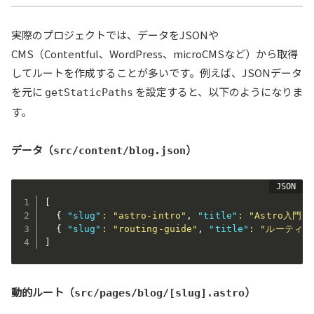
実際のプロジェクトでは、データをJSONや
CMS（Contentful、WordPress、microCMSなど）から取得
してルートを作成することが多いです。例えば、JSONデータ
を元に
を設定すると、以下のようになりま
getStaticPaths
す。
データ（
）
src/content/blog.json
[
{
"slug"
:
"astro-intro"
,
"title"
:
"Astro入門"
{
"slug"
:
"routing-guide"
,
"title"
:
"ルーティン
]
動的ルート（
）
src/pages/blog/[slug].astro