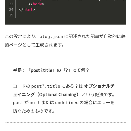
</
body
>
</
html
>
この設定により、
に記述された記事が自動的に静
blog.json
的ページとして生成されます。
補足：「post?.title」の「?」って何？
コードの
にある
は
オプショナルチ
post?.title
?
ェイニング（Optional Chaining）
という記法です。
が
または
の場合にエラーを
post
null
undefined
防ぐためのものです。