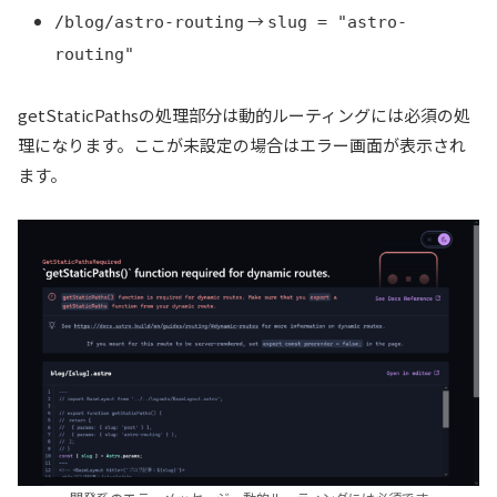
→
/blog/astro-routing
slug = "astro-
routing"
getStaticPathsの処理部分は動的ルーティングには必須の処
理になります。ここが未設定の場合はエラー画面が表示され
ます。