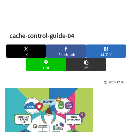
cache-control-guide-04
X
Facebook
はてブ
LINE
コピー
2025.12.03