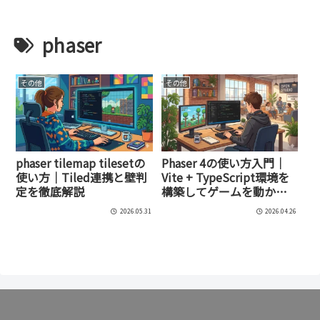
phaser
その他
その他
phaser tilemap tilesetの
Phaser 4の使い方入門｜
使い方｜Tiled連携と壁判
Vite + TypeScript環境を
定を徹底解説
構築してゲームを動かす
方法
2026.05.31
2026.04.26