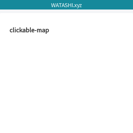
WATASHI.xyz
clickable-map