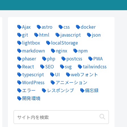
Ajax
astro
css
docker
git
html
javascript
json
lightbox
localStorage
markdown
nginx
npm
phaser
php
postcss
PWA
React
SEO
svg
tailwindcss
typescript
UI
webフォント
WordPress
アニメーション
エラー
レスポンシブ
備忘録
開発環境