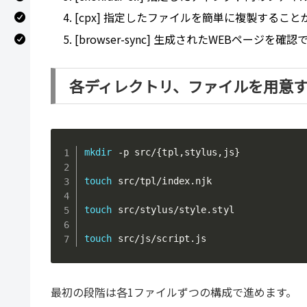
[cpx] 指定したファイルを簡単に複製すること
[browser-sync] 生成されたWEBページ
各ディレクトリ、ファイルを用意
mkdir
 -p src/
{
tpl,stylus,js
}
touch
 src/tpl/index.njk

touch
 src/stylus/style.styl

touch
 src/js/script.js
最初の段階は各1ファイルずつの構成で進めます。