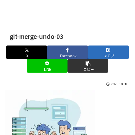
git-merge-undo-03
X
Facebook
はてブ
LINE
コピー
2025.10.08