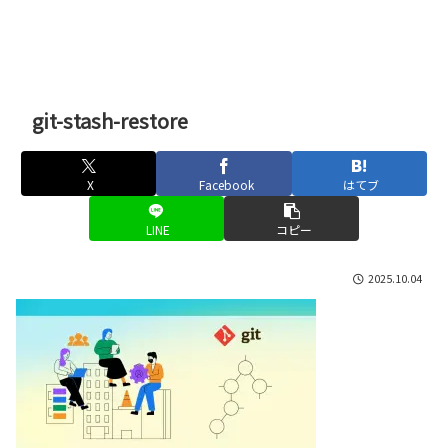
git-stash-restore
X
Facebook
はてブ
LINE
コピー
2025.10.04