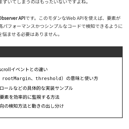
まずいてしまうのはもったいないですよね。
Observer API
です。このモダンなWeb APIを使えば、要素が
高パフォーマンスかつシンプルなコードで検知できるように
を悩ませる必要はありません。
みとscrollイベントとの違い
、
、
）の意味と使い方
rootMargin
threshold
ロールなどの具体的な実装サンプル
要素を効率的に監視する方法
向の検知方法と動きの出し分け