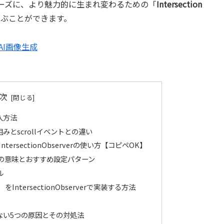
ムーズに、より魅力的に生まれ変わるための「
Intersection
ぶことができます。
なAI画像生成
次
導入方法
は？仕組みとscrollイベントとの違い
rsectionObserverの使い方【コピペOK】
sholdの意味とおすすめ設定パターン
ル
IntersectionObserverで実装する方法
が発火しない5つの原因とその対処法