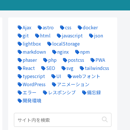
Ajax
astro
css
docker
git
html
javascript
json
lightbox
localStorage
markdown
nginx
npm
phaser
php
postcss
PWA
React
SEO
svg
tailwindcss
typescript
UI
webフォント
WordPress
アニメーション
エラー
レスポンシブ
備忘録
開発環境