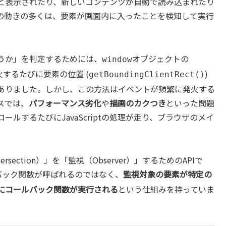
っと表示されたり、新しいコンテンツが自動で読み込まれたり
の動きの多くは、要素が画面内に入ったことを検知して実行
うか」を判定するためには、
オブジェクトの
window
するたびに要素の位置 (
)
getBoundingClientRect()
ありました。しかし、この方法はイベントが頻繁に発火する
スでは、
パフォーマンス劣化
や
描画のカクつき
といった問題
ルするたびにJavaScriptの処理が走り、ブラウザのメイ
section）」を「監視（Observer）」するためのAPIで
バック関数が呼ばれるのではなく、
監視対象の要素が特定の
にコールバック関数が実行される
という仕組みを持っていま