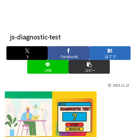
js-diagnostic-test
X
Facebook
はてブ
LINE
コピー
2025.11.12