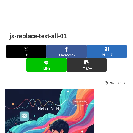
js-replace-text-all-01
X
Facebook
はてブ
LINE
コピー
2025.07.19