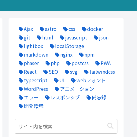
Ajax
astro
css
docker
git
html
javascript
json
lightbox
localStorage
markdown
nginx
npm
phaser
php
postcss
PWA
React
SEO
svg
tailwindcss
typescript
UI
webフォント
WordPress
アニメーション
エラー
レスポンシブ
備忘録
開発環境