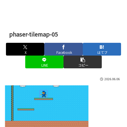
phaser-tilemap-05
X
Facebook
はてブ
LINE
コピー
2026.06.06