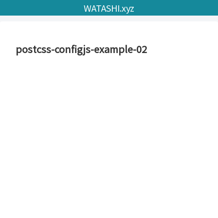
WATASHI.xyz
postcss-configjs-example-02