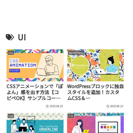
UI
css
WordPress
CSSアニメーションで「ぽ
WordPressブロックに独自
よん」感を出す方法【コ
スタイルを追加！カスタ
ピペOK】サンプルコー
ムCSS＆
ド・パフォーマンス最適
register_block_style徹底
2025.06.25
2025.06.23
化まで
ガイド
css
css