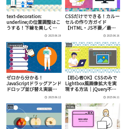
text-decoration:
CSSだけでできる！カルー
underline;の位置調整はこ
セルの作り方ガイド
うする！下線を美しく整
【HTML・JS不要／最新
えるCSSテクニックまとめ
scroll-snap対応】
2025.06.19
2025.06.16
javascript
css
ゼロから分かる！
【初心者OK】CSSのみで
JavaScriptドラッグアンド
Lightbox風画像拡大を実
ドロップ並び替え実装術
現する方法｜jQuery不
｜コード例・ライブラリ
要・超軽量な画像ポップ
2025.06.12
2025.06.11
比較・高機能UIの作り方
アップ術
css
HTML