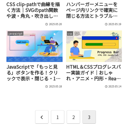
CSS clip-pathで曲線を描
ハンバーガーメニューを
く方法｜SVGのpath関数
ページ内リンクで確実に
や波・角丸・吹き出しデ
閉じる方法とトラブル解
ザインまで完全ガイド
消法【jQuery＆Vanilla JS
2025.05.20
2025.05.19
対応】
javascript
css
JavaScriptで「もっと見
HTML＆CSSプログレスバ
る」ボタンを作る！クリ
ー実装ガイド｜おしゃ
ックで表示・閉じる・10
れ・アニメ・円形・React
件ずつ展開まで対応した
対応まで＋コピペOKサン
2025.05.18
2025.05.14
実装方法を徹底解説！
プル付き
前
1
2
3
へ