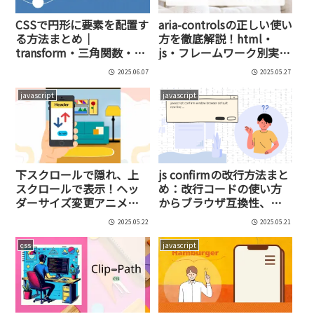
CSSで円形に要素を配置す
aria-controlsの正しい使い
る方法まとめ｜
方を徹底解説！html・
transform・三角関数・ア
js・フレームワーク別実装
ニメーションまで徹底解
例とアクセシビリティ対
2025.06.07
2025.05.27
説！
策
javascript
javascript
下スクロールで隠れ、上
js confirmの改行方法まと
スクロールで表示！ヘッ
め：改行コードの使い方
ダーサイズ変更アニメー
からブラウザ互換性、自
ションの作り方【jQuery
作confirmモーダルの実践
2025.05.22
2025.05.21
不要】
例まで紹介！
css
javascript