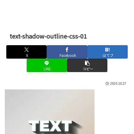
text-shadow-outline-css-01
X
Facebook
はてブ
LINE
コピー
2025.10.27