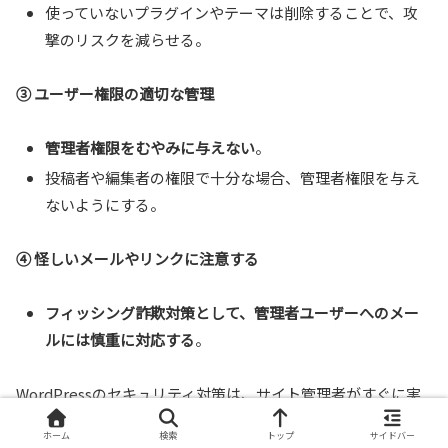
使っていないプラグインやテーマは削除することで、攻
撃のリスクを減らせる。
③ ユーザー権限の適切な管理
管理者権限をむやみに与えない
。
投稿者や編集者の権限で十分な場合、管理者権限を与え
ないようにする。
④ 怪しいメールやリンクに注意する
フィッシング詐欺対策として、管理者ユーザーへのメー
ルには慎重に対応する
。
WordPressのセキュリティ対策は、サイト管理者がすぐに実
施できるものから、サーバー設定の変更が必要なものまで多
ホーム
検索
トップ
サイドバー
岐にわたります。特に以下の対策は、すぐにでも行うべき重