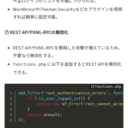
不正ログインのリスクを大幅に下げられる。
WordfenceやiThemes Securityなどのプラグインを使用
すれば簡単に設定可能。
⑦ REST APIやXML-RPCの無効化
REST APIやXML-RPCを悪用した攻撃が増えているため、
不要なら無効化する。
に以下を追加するとREST APIを無効化
functions.php
できる。
add_filter
(
'rest_authentication_errors'
,
functi
if
(
!
is_user_logged_in
(
)
)
{
return
new
WP_Error
(
'rest_cannot_access
}
return
$result
;
}
)
;