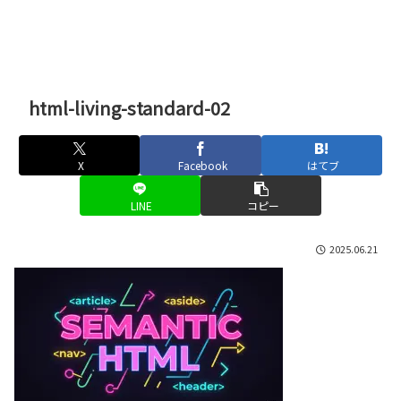
html-living-standard-02
X
Facebook
はてブ
LINE
コピー
2025.06.21