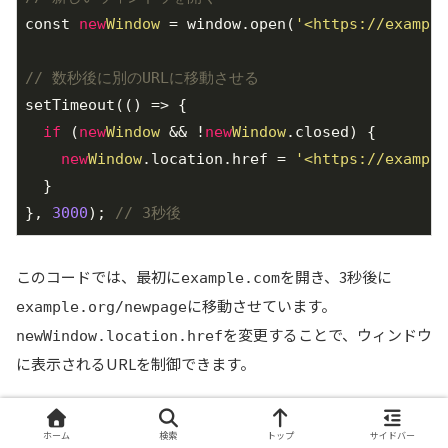
const 
new
Window
 = window.open(
'<https://example
// 数秒後に別のURLに移動させる
setTimeout(() => {

if
 (
new
Window
 && !
new
Window
.closed) {

new
Window
.location.href = 
'<https://example
  }

}, 
3000
); 
// 3秒後
このコードでは、最初に
を開き、3秒後に
example.com
に移動させています。
example.org/newpage
を変更することで、ウィンドウ
newWindow.location.href
に表示されるURLを制御できます。
ウィンドウを閉じる方法：
ホーム
検索
トップ
サイドバー