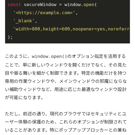
const
 secureWindow = window.
open
(

'<https://example.com>'
,

'_blank'
,

'width=800,height=600,noopener=yes,noreferrer
);
このように、
のオプション指定を活用する
window.open()
ことで、単に新しいウィンドウを開くだけでなく、その見た
目や振る舞いを細かく制御できます。特定の機能だけを持つ
専用の作業ウィンドウや、メインウィンドウの邪魔にならな
い補助ウィンドウなど、用途に応じた最適なウィンドウ設計
が可能になります。
ただし、前述の通り、現代のブラウザではセキュリティとユ
ーザー体験の保護のため、これらのオプションが制限されて
いることがあります。特にポップアップブロッカーとの兼ね