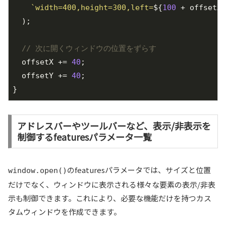
`width=400,height=300,left=
${
100
 + offsetX}
  );

// 次に開くウィンドウの位置をずらす
  offsetX += 
40
;

  offsetY += 
40
;

}
アドレスバーやツールバーなど、表示/非表示を
制御するfeaturesパラメータ一覧
のfeaturesパラメータでは、サイズと位置
window.open()
だけでなく、ウィンドウに表示される様々な要素の表示/非表
示も制御できます。これにより、必要な機能だけを持つカス
タムウィンドウを作成できます。