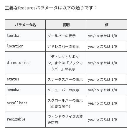
主要なfeaturesパラメータは以下の通りです：
パラメータ名
説明
値
ツールバーの表示
yes/no または 1/0
toolbar
アドレスバーの表示
yes/no または 1/0
location
「ディレクトリボタ
ン」または「ブックマ
yes/no または 1/0
directories
ークバー」の表示
ステータスバーの表示
yes/no または 1/0
status
メニューバーの表示
yes/no または 1/0
menubar
スクロールバーの表示
yes/no または 1/0
scrollbars
（必要な場合）
ウィンドウサイズの変
yes/no または 1/0
resizable
更可否