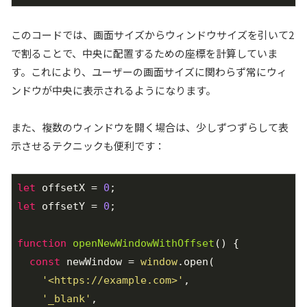
このコードでは、画面サイズからウィンドウサイズを引いて2
で割ることで、中央に配置するための座標を計算していま
す。これにより、ユーザーの画面サイズに関わらず常にウィ
ンドウが中央に表示されるようになります。
また、複数のウィンドウを開く場合は、少しずつずらして表
示させるテクニックも便利です：
let
 offsetX = 
0
let
 offsetY = 
0
;

function
openNewWindowWithOffset
(
) 
{

const
 newWindow = 
window
.open(

'<https://example.com>'
,

'_blank'
,
