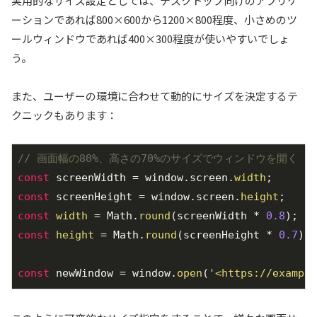
実用的なサイズ設定としては、デスクトップ向けのアプリケ
ーションであれば800×600から1200×800程度、小さめのツ
ールウィンドウであれば400×300程度が使いやすいでしょ
う。
また、ユーザーの環境に合わせて動的にサイズを決定するテ
クニックもあります：
// 画面幅の80%、高さの70%のサイズでウィンドウを開く
const
 screenWidth = window.screen.
width
const
 screenHeight = window.screen.
height
const
width
 = Math.
round
(screenWidth * 
0.8
const
height
 = Math.
round
(screenHeight * 
0.7
);

const
 newWindow = window.
open
(
'<https://example