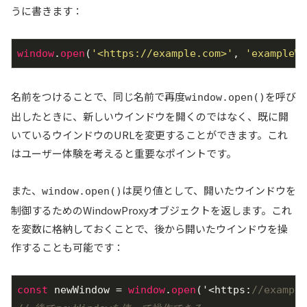
うに書きます：
window
.
open
(
'<https://example.com>'
, 
'exampleWi
名前をつけることで、同じ名前で再度
を呼び
window.open()
出したときに、新しいウインドウを開くのではなく、既に開
いているウインドウのURLを変更することができます。これ
はユーザー体験を考えると重要なポイントです。
また、
は戻り値として、開いたウインドウを
window.open()
制御するためのWindowProxyオブジェクトを返します。これ
を変数に格納しておくことで、後から開いたウインドウを操
作することも可能です：
const
 newWindow = 
window
.
open
('<https:
//example