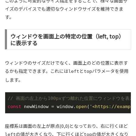
このように可変的なサイズ指定をすることで、様々な画面サ
イズのデバイスでも適切なウィンドウサイズを維持できま
す。
ウィンドウを画面上の特定の位置（left, top）
に表示する
ウィンドウのサイズだけでなく、画面上のどの位置に表示す
るかも指定できます。これには
と
パラメータを使用
left
top
します。
// 画面の左上から100pxずつ離れた位置にウィンドウを表示
const
 newWindow = window.
open
(
'<https://example
座標系は画面の左上が原点(0,0)となっており、右に行くほど
の値が大きくなり、下に行くほど
の値が大きくなり
left
top