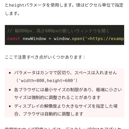
と
パラメータを使用します。値はピクセル単位で指定
height
します。
// 幅800px、高さ600pxの新しいウィンドウを開く
const
 newWindow = window.
open
(
'<https://example
ここで注意すべき点がいくつかあります：
パラメータはカンマで区切り、スペースは入れません
（
）
'width=800,height=600'
各ブラウザには最小サイズの制限があり、極端に小さい
サイズは強制的に調整されることがあります
ディスプレイの解像度より大きなサイズを指定した場
合、ブラウザは自動的に調整します