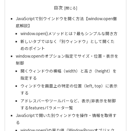
目次
JavaScriptで別ウインドウを開く方法【window.open徹
底解説】
window.open()メソッドとは？最もシンプルな開き方
新しいタブではなく「別ウィンドウ」として開くた
めのポイント
window.openのオプション指定でサイズ・位置・表示を
制御
開くウィンドウの横幅（width）と高さ（height）を
指定する
ウィンドウを画面上の特定の位置（left, top）に表示
する
アドレスバーやツールバーなど、表示/非表示を制御
するfeaturesパラメータ一覧
JavaScriptで開いた別ウィンドウを操作・情報を取得す
る
window.open()の戻り値（WindowProxyオブジェク