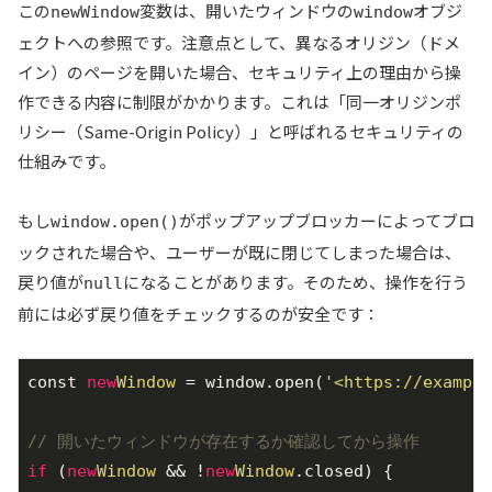
この
変数は、開いたウィンドウの
オブジ
newWindow
window
ェクトへの参照です。注意点として、異なるオリジン（ドメ
イン）のページを開いた場合、セキュリティ上の理由から操
作できる内容に制限がかかります。これは「同一オリジンポ
リシー（Same-Origin Policy）」と呼ばれるセキュリティの
仕組みです。
もし
がポップアップブロッカーによってブロ
window.open()
ックされた場合や、ユーザーが既に閉じてしまった場合は、
戻り値が
になることがあります。そのため、操作を行う
null
前には必ず戻り値をチェックするのが安全です：
const 
new
Window
 = window.open(
'<https://example
// 開いたウィンドウが存在するか確認してから操作
if
 (
new
Window
 && !
new
Window
.closed) {
