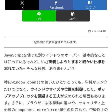
X
Facebook
はてブ
LINE
コピー
2025.04.30
記事内に広告が含まれています。
JavaScriptを使った別ウインドウのオープン、基本的なこと
は知っているけれど、
いざ実装しようとすると細かい仕様を
忘れていた
…そんな経験、ありませんか？
特に
の使い方ひとつとっても、単純なリンク
window.open()
だけではなく、
ウインドウサイズや位置を制御
したり、
ポッ
プアップブロックを回避する工夫
が求められる場面もありま
す。さらに、ブラウザによる挙動の違いや、セキュリティ上
必須の
、
属性の対応など、中級以上の
noopener
noreferrer