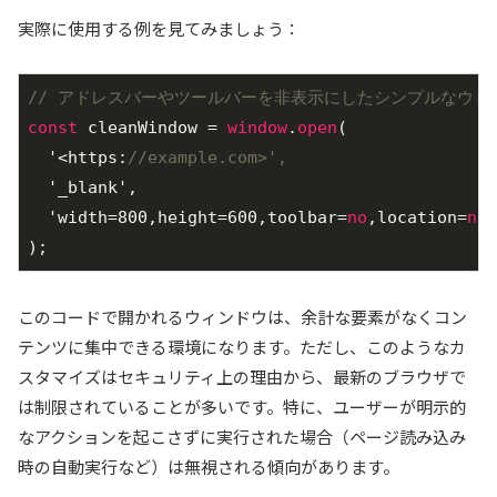
実際に使用する例を見てみましょう：
// アドレスバーやツールバーを非表示にしたシンプルなウィ
const
 cleanWindow = 
window
.
open
(

  '<https:
//example.com>',
  '_blank',

  'width=800,height=600,toolbar=
no
,location=
no
,
);
このコードで開かれるウィンドウは、余計な要素がなくコン
テンツに集中できる環境になります。ただし、このようなカ
スタマイズはセキュリティ上の理由から、最新のブラウザで
は制限されていることが多いです。特に、ユーザーが明示的
なアクションを起こさずに実行された場合（ページ読み込み
時の自動実行など）は無視される傾向があります。