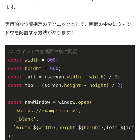
ます。
実用的な位置指定のテクニックとして、画面の中央にウィン
ドウを配置する方法があります：
// ウィンドウを画面中央に配置
const
width
 = 
800
const
height
 = 
600
const
 left = (screen.
width
 - 
width
) / 
2
const
 top = (screen.
height
 - 
height
) / 
2
;

const
 newWindow = window.
open
(

'<https://example.com>'
,

'_blank'
,

  `
width
=${
width
},
height
=${
height
},left=${left}
);