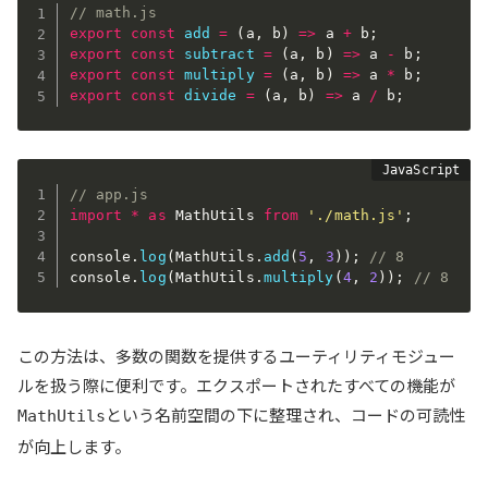
// math.js
export
const
add
=
(
a
,
 b
)
=>
 a 
+
 b
;
export
const
subtract
=
(
a
,
 b
)
=>
 a 
-
 b
;
export
const
multiply
=
(
a
,
 b
)
=>
 a 
*
 b
;
export
const
divide
=
(
a
,
 b
)
=>
 a 
/
 b
;
// app.js
import
*
as
 MathUtils 
from
'./math.js'
;
console
.
log
(
MathUtils
.
add
(
5
,
3
)
)
;
// 8
console
.
log
(
MathUtils
.
multiply
(
4
,
2
)
)
;
// 8
この方法は、多数の関数を提供するユーティリティモジュー
ルを扱う際に便利です。エクスポートされたすべての機能が
という名前空間の下に整理され、コードの可読性
MathUtils
が向上します。