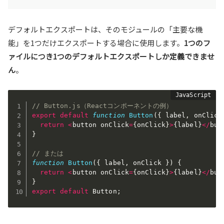
デフォルトエクスポートは、そのモジュールの「主要な機
能」を1つだけエクスポートする場合に使用します。
1つのフ
ァイルにつき1つのデフォルトエクスポートしか定義できませ
ん
。
// Button.js（Reactコンポーネントの例）
export
default
function
Button
(
{
 label
,
 onClick
return
<
button onClick
=
{
onClick
}
>
{
label
}
<
/
but
}
// または
function
Button
(
{
 label
,
 onClick 
}
)
{
return
<
button onClick
=
{
onClick
}
>
{
label
}
<
/
but
}
export
default
 Button
;