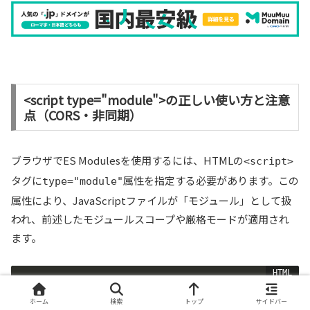
<script type="module">の正しい使い方と注意
点（CORS・非同期）
ブラウザでES Modulesを使用するには、HTMLの
<script>
タグに
属性を指定する必要があります。この
type="module"
属性により、JavaScriptファイルが「モジュール」として扱
われ、前述したモジュールスコープや厳格モードが適用され
ます。
<!DOCTYPE html>
<
html
lang
=
"
ja
"
>
ホーム
検索
トップ
サイドバー