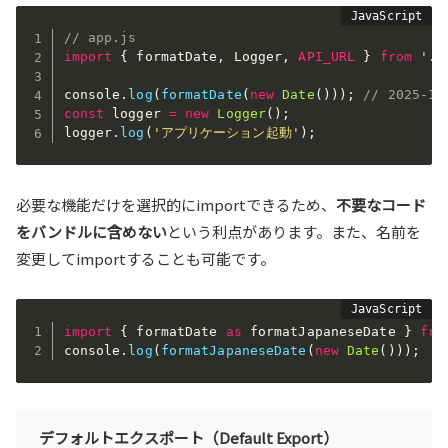
// app.js
import
{
 formatDate
,
 Logger
,
API_URL
}
from
'./
console
.
log
(
formatDate
(
new
Date
(
)
)
)
;
// 2025-10
const
 logger 
=
new
Logger
(
)
;
logger
.
log
(
'アプリケーション起動'
)
;
必要な機能だけを選択的にimportできるため、
不要なコード
をバンドルに含めない
という利点があります。また、名前を
変更してimportすることも可能です。
import
{
 formatDate 
as
 formatJapaneseDate 
}
fro
console
.
log
(
formatJapaneseDate
(
new
Date
(
)
)
)
;
デフォルトエクスポート（Default Export）