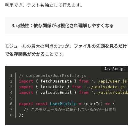
利用でき、テストも独立して行えます。
3. 可読性：依存関係が可視化され理解しやすくなる
モジュールの最大の利点の1つが、
ファイルの先頭を見るだけ
で依存関係が分かる
ことです。
// components/UserProfile.js
import
{
 fetchUserData 
}
from
'../api/user.js'
;
import
{
 formatDate 
}
from
'../utils/date.js'
;
import
{
 validateEmail 
}
from
'../utils/validat
export
const
UserProfile
=
(
userId
)
=>
{
// このモジュールが何に依存しているかが一目瞭然
}
;