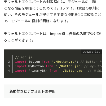
デフォルトエクスポートの制限理由は、モジュールの「顔」
となる機能を明確にするためです。1ファイル1責務の原則に
従い、そのモジュールが提供する主要な機能を1つに絞ること
で、モジュールの役割が明確になります。
デフォルトエクスポートは、import時に
任意の名前
で受け取
ることができます。
// app.js
import
 Button 
from
'./Button.js'
;
// Button と
import
 MyButton 
from
'./Button.js'
;
// MyButt
import
 PrimaryBtn 
from
'./Button.js'
;
// 自由に
名前付きとデフォルトの併用