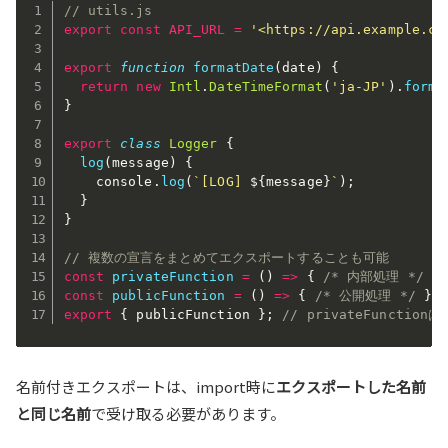
// utils.js
export
const
API_URL
=
'<https://api.example.co
export
function
formatDate
(
date
)
{
return
new
Intl
.
DateTimeFormat
(
'ja-JP'
)
.
forma
}
export
class
Logger
{
log
(
message
)
{
    console
.
log
(
`[LOG] 
${
message
}
`
)
;
}
}
// 複数の宣言をまとめてエクスポートすることも可能
const
privateFunction
=
(
)
=>
{
/* 内部処理 */
}
const
publicFunction
=
(
)
=>
{
/* 公開処理 */
}
;
export
{
 publicFunction 
}
;
// privateFuncti
名前付きエクスポートは、import時に
エクスポートした名前
と同じ名前
で受け取る必要があります。