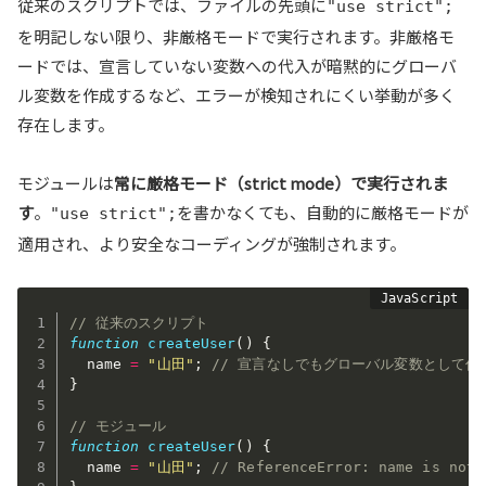
従来のスクリプトでは、ファイルの先頭に
"use strict";
を明記しない限り、非厳格モードで実行されます。非厳格モ
ードでは、宣言していない変数への代入が暗黙的にグローバ
ル変数を作成するなど、エラーが検知されにくい挙動が多く
存在します。
モジュールは
常に厳格モード（strict mode）で実行されま
す
。
を書かなくても、自動的に厳格モードが
"use strict";
適用され、より安全なコーディングが強制されます。
// 従来のスクリプト
function
createUser
(
)
{
  name 
=
"山田"
;
// 宣言なしでもグローバル変数として作
}
// モジュール
function
createUser
(
)
{
  name 
=
"山田"
;
// ReferenceError: name is not 