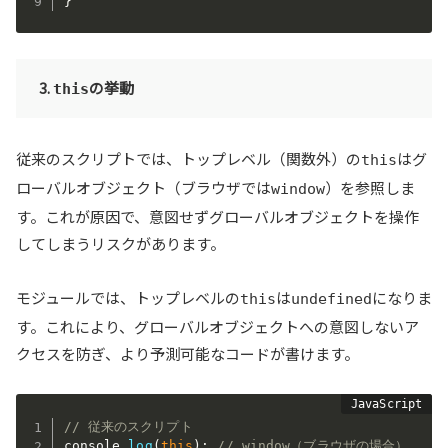
}
3.
の挙動
this
従来のスクリプトでは、トップレベル（関数外）の
はグ
this
ローバルオブジェクト（ブラウザでは
）を参照しま
window
す。これが原因で、意図せずグローバルオブジェクトを操作
してしまうリスクがあります。
モジュールでは、トップレベルの
は
になりま
this
undefined
す。これにより、グローバルオブジェクトへの意図しないア
クセスを防ぎ、より予測可能なコードが書けます。
// 従来のスクリプト
console
.
log
(
this
)
;
// window（ブラウザの場合）