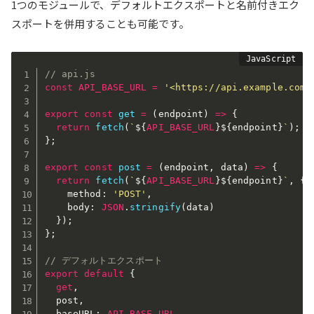
1つのモジュールで、デフォルトエクスポートと名前付きエク
スポートを併用することも可能です。
// api.js
const
API_BASE_URL
=
'<https://api.example.com>
export
const
get
=
(
endpoint
)
=>
{
return
fetch
(
`
${
API_BASE_URL
}
${
endpoint
}
`
)
;
}
;
export
const
post
=
(
endpoint
,
 data
)
=>
{
return
fetch
(
`
${
API_BASE_URL
}
${
endpoint
}
`
,
{
    method
:
'POST'
,
    body
:
JSON
.
stringify
(
data
)
}
)
;
}
;
// デフォルトエクスポート
export
default
{
get
,
  post
,
  baseURL
:
API_BASE_URL