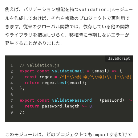
例えば、バリデーション機能を持つ
モジュー
validation.js
ルを作成しておけば、それを複数のプロジェクトで再利用で
きます。従来のグローバル関数では、依存している他の関数
やライブラリを把握しづらく、移植時に予期しないエラーが
発生することがありました。
// validation.js
export
const
validateEmail
=
(
email
)
=>
{
const
 regex 
=
/^[^\\s@]+@[^\\s@]+\\.[^\\s@]+$
return
 regex
.
test
(
email
)
;
}
;
export
const
validatePassword
=
(
password
)
=>
{
return
 password
.
length 
>=
8
;
}
;
このモジュールは、どのプロジェクトでも
するだけで
import