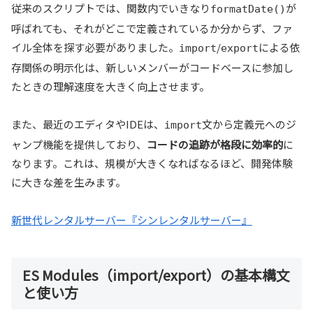
従来のスクリプトでは、関数内でいきなり
が
formatDate()
呼ばれても、それがどこで定義されているか分からず、ファ
イル全体を探す必要がありました。
/
による依
import
export
存関係の明示化は、新しいメンバーがコードベースに参加し
たときの理解速度を大きく向上させます。
また、最近のエディタやIDEは、
文から定義元へのジ
import
ャンプ機能を提供しており、
コードの追跡が格段に効率的
に
なります。これは、規模が大きくなればなるほど、開発体験
に大きな差を生みます。
新世代レンタルサーバー『シンレンタルサーバー』
ES Modules（import/export）の基本構文
と使い方