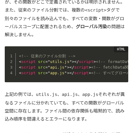
が、その関数がどこで定義されているかは明示されません。
また、従来のファイル分割では、複数の
タグで
<script>
別々のファイルを読み込んでも、すべての変数・関数がグロ
ーバルスコープに配置されるため、
グローバル汚染
の問題は
解決しません。
<!-- 従来のファイル分割 -->
<
script
src
=
"
utils.js
"
>
</
script
>
<!-- formatD
<
script
src
=
"
api.js
"
>
</
script
>
<!-- fetchData
<
script
src
=
"
app.js
"
>
</
script
>
<!-- すべてグローバ
上記の例では、
、
、
それぞれが異
utils.js
api.js
app.js
なるファイルに分かれていても、すべての関数がグローバル
空間に存在します。ファイル間の依存関係も暗黙的で、読み
込み順序を間違えるとエラーになります。