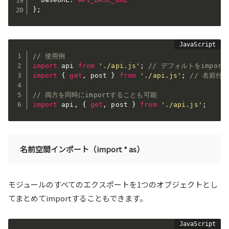
}
;
// 使用例
import
 api 
from
'./api.js'
;
// デフォルトをimport
import
{
get
,
 post 
}
from
'./api.js'
;
// 名前付き
// 両方を同時にimportすることも可能
import
 api
,
{
get
,
 post 
}
from
'./api.js'
;
名前空間インポート（import * as）
モジュールのすべてのエクスポートを1つのオブジェクトとし
てまとめてimportすることもできます。