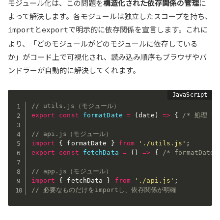
モジュール化は、この問題を
構造化された依存関係の管理
に
よって解決します。各モジュールは独立したスコープを持ち、
と
で明示的に依存関係を宣言します。これに
import
export
より、「どのモジュールがどのモジュールに依存している
か」がコード上で可視化され、読み込み順序もブラウザやバ
ンドラーが自動的に解決してくれます。
// utils.js（モジュール）
export
const
formatDate
=
(
date
)
=>
{
/* 処理 */
// api.js（モジュール）
import
{
 formatDate 
}
from
'./utils.js'
;
export
const
fetchData
=
(
)
=>
{
/* formatDate
// app.js（モジュール）
import
{
 fetchData 
}
from
'./api.js'
;
// 必要なものだけをimportし、依存関係が明確