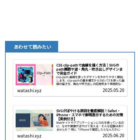
あわせて読みたい
CSS clip-pathで曲線を描く方法｜SVGの
path関数や波・角丸・吹き出しデザインま
で完全ガイド
clip-path 曲線を使ったデザインをわかりやすく解説
します。clip-pathの基本構文からSVGパスを使った曲
線の描き方、角丸や吹き出しの応用例まで実用的なサ
ンプルコードを豊富に紹介。初心者でもつまずきやす
2025.05.20
watashi.xyz
いポイントやよくある質問も丁寧に解説しているの
で、自由自在に曲線デザインを楽しみたい方に最適で
す。
SVGがぼやける原因を徹底解説！Safari・
iPhone・スマホで鮮明表示するための対策
【実例付き】
WebサイトやアプリケーションにSVGを使っているの
に、なぜか画像がぼやけて見える…そんな経験はあり
ませんか？ 特に「iPhoneで確認したらなんだかにじ
んでる」「SafariだとChromeよりシャープじゃな
2025.06.20
watashi.xyz
い？」といった、デバイスやブラウザによる表示の差
異に頭を悩ませている人は少なくないはずです。SVG