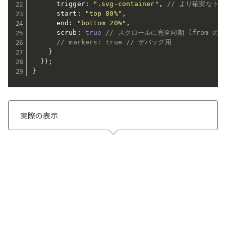
      trigger
:
".svg-container"
,
// より確実なト
      start
:
"top 80%"
,
      end
:
"bottom 20%"
,
      scrub
:
true
// スクロールに完全同期 (from の
// markers: true // デバッグ用
}
}
)
;
}
実際の表示