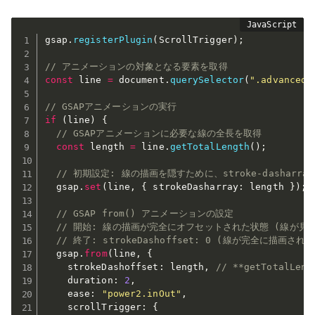
gsap
.
registerPlugin
(
ScrollTrigger
)
;
// アニメーションの対象となる要素を取得
const
 line 
=
 document
.
querySelector
(
".advanced-
// GSAPアニメーションの実行
if
(
line
)
{
// GSAPアニメーションに必要な線の全長を取得
const
 length 
=
 line
.
getTotalLength
(
)
;
// 初期設定: 線の描画を隠すために、stroke-dasharrayと
  gsap
.
set
(
line
,
{
 strokeDasharray
:
 length 
}
)
;
// GSAP from() アニメーションの設定
// 開始: 線の描画が完全にオフセットされた状態 (線が見
// 終了: strokeDashoffset: 0 (線が完全に描画され
  gsap
.
from
(
line
,
{
    strokeDashoffset
:
 length
,
// **getTotalLen
    duration
:
2
,
    ease
:
"power2.inOut"
,
    scrollTrigger
:
{