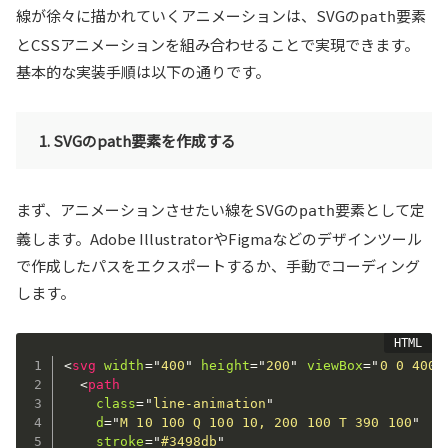
線が徐々に描かれていくアニメーションは、SVGの
要素
path
とCSSアニメーションを組み合わせることで実現できます。
基本的な実装手順は以下の通りです。
1. SVGのpath要素を作成する
まず、アニメーションさせたい線をSVGの
要素として定
path
義します。Adobe IllustratorやFigmaなどのデザインツール
で作成したパスをエクスポートするか、手動でコーディング
します。
<
svg
width
=
"
400
"
height
=
"
200
"
viewBox
=
"
0 0 400 
<
path
class
=
"
line-animation
"
d
=
"
M 10 100 Q 100 10, 200 100 T 390 100
"
stroke
=
"
#3498db
"