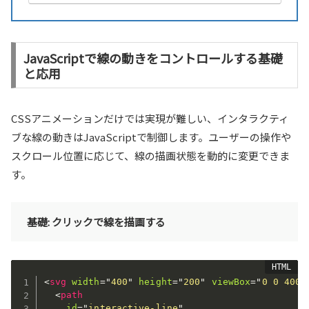
は本来、どん...
JavaScriptで線の動きをコントロールする基礎
と応用
CSSアニメーションだけでは実現が難しい、インタラクティ
ブな線の動きはJavaScriptで制御します。ユーザーの操作や
スクロール位置に応じて、線の描画状態を動的に変更できま
す。
基礎: クリックで線を描画する
<
svg
width
=
"
400
"
height
=
"
200
"
viewBox
=
"
0 0 400 
<
path
id
=
"
interactive-line
"