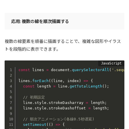
応用: 複数の線を順次描画する
複数の線要素を順番に描画することで、複雑な図形やイラス
トを段階的に表示できます。
const
 lines 
=
 document
.
querySelectorAll
(
'.seque
lines
.
forEach
(
(
line
,
 index
)
=>
{
const
 length 
=
 line
.
getTotalLength
(
)
;
// 初期設定
  line
.
style
.
strokeDasharray 
=
 length
;
  line
.
style
.
strokeDashoffset 
=
 length
;
// 順次アニメーション(各線0.5秒遅延)
setTimeout
(
(
)
=>
{