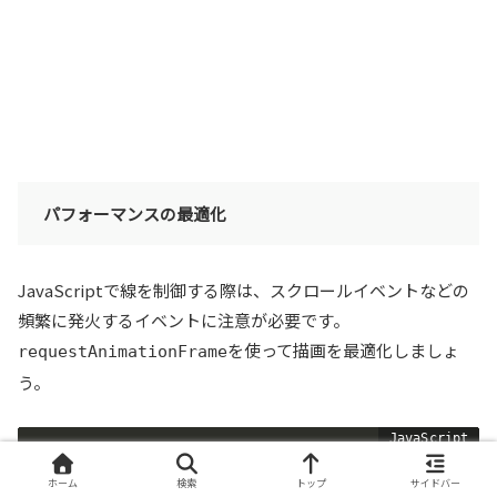
パフォーマンスの最適化
JavaScriptで線を制御する際は、スクロールイベントなどの
頻繁に発火するイベントに注意が必要です。
を使って描画を最適化しましょ
requestAnimationFrame
う。
let
 ticking 
=
false
;
ホーム
検索
トップ
サイドバー