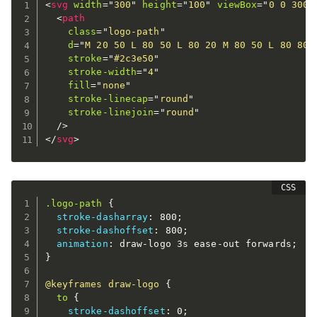
<
svg
width
=
"
300
"
height
=
"
100
"
viewBox
=
"
0 0 300 
<
path
class
=
"
logo-path
"
d
=
"
M 20 50 L 80 50 L 80 20 M 80 50 L 80 80 
stroke
=
"
#2c3e50
"
stroke-width
=
"
4
"
fill
=
"
none
"
stroke-linecap
=
"
round
"
stroke-linejoin
=
"
round
"
/>
</
svg
>
.logo-path
{
stroke-dasharray
:
 800
;
stroke-dashoffset
:
 800
;
animation
:
 draw-logo 3s ease-out forwards
;
}
@keyframes
 draw-logo
{
to
{
stroke-dashoffset
:
 0
;