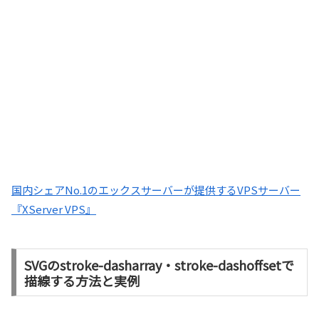
国内シェアNo.1のエックスサーバーが提供するVPSサーバー
『XServer VPS』
SVGのstroke-dasharray・stroke-dashoffsetで
描線する方法と実例