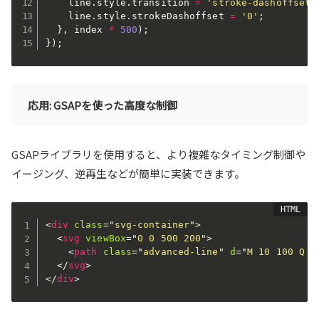
    line
.
style
.
transition 
=
'stroke-dashoffset 
    line
.
style
.
strokeDashoffset 
=
'0'
;
}
,
 index 
*
500
)
;
}
)
;
応用: GSAPを使った高度な制御
GSAPライブラリを使用すると、より複雑なタイミング制御や
イージング、逆再生などが簡単に実装できます。
<
div
class
=
"
svg-container
"
>
<
svg
viewBox
=
"
0 0 500 200
"
>
<
path
class
=
"
advanced-line
"
d
=
"
M 10 100 Q 1
</
svg
>
</
div
>