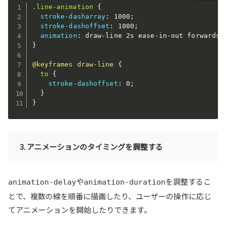
.line-animation
{
stroke-dasharray
:
 1000
;
stroke-dashoffset
:
 1000
;
animation
:
 draw-line 2s ease-in-out forwards
;
}
@keyframes
 draw-line
{
to
{
stroke-dashoffset
:
 0
;
}
}
3. アニメーションのタイミングを調整する
や
を調整するこ
animation-delay
animation-duration
とで、複数の線を順番に描画したり、ユーザーの操作に応じ
てアニメーションを開始したりできます。