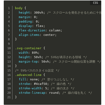
body
{
height
:
 300vh
;
/* スクロールを発生させるために十分な
margin
:
 0
;
padding
:
 0
;
display
:
 flex
;
flex-direction
:
 column
;
align-items
:
 center
;
}
.svg-container
{
width
:
 80%
;
height
:
 50vh
;
/* SVGが表示される領域 */
margin-top
:
 50vh
;
/* スクロール開始位置を調整 */
}
/* SVGパスのスタイル設定 */
.advanced-line
{
fill
:
 none
;
/* 塗りつぶしなし */
stroke
:
 #4caf50
;
/* 線の色 */
stroke-width
:
 5
;
/* 線の太さ */
stroke-linecap
:
 round
;
/* 線の端を丸く */
}