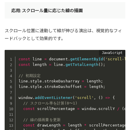
応用: スクロール量に応じた線の描画
スクロール位置に連動して線が伸びる演出は、視覚的なフィ
ードバックとして効果的です。
const
 line 
=
 document
.
getElementById
(
'scroll-li
const
 length 
=
 line
.
getTotalLength
(
)
;
// 初期設定
line
.
style
.
strokeDasharray 
=
 length
;
line
.
style
.
strokeDashoffset 
=
 length
;
window
.
addEventListener
(
'scroll'
,
(
)
=>
{
// スクロール率を計算(0〜1)
const
 scrollPercentage 
=
 window
.
scrollY 
/
(
do
// 線の描画量を更新
const
 drawLength 
=
 length 
*
 scrollPercentage
;