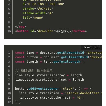
d
=
"
M 10 100 L 390 100
"
stroke
=
"
#e74c3c
"
stroke-width
=
"
4
"
fill
=
"
none
"
/>
</
svg
>
<
button
id
=
"
draw-btn
"
>
線を描く
</
button
>
const
 line 
=
 document
.
getElementById
(
'interacti
const
 button 
=
 document
.
getElementById
(
'draw-bt
const
 length 
=
 line
.
getTotalLength
(
)
;
// 初期状態: 線を非表示
line
.
style
.
strokeDasharray 
=
 length
;
line
.
style
.
strokeDashoffset 
=
 length
;
button
.
addEventListener
(
'click'
,
(
)
=>
{
  line
.
style
.
transition 
=
'stroke-dashoffset 2s
  line
.
style
.
strokeDashoffset 
=
'0'
;
}
)
;