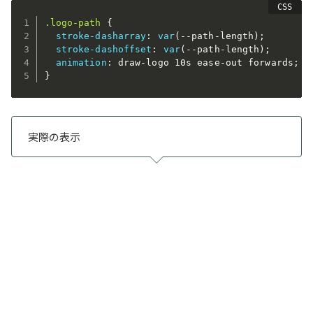
.logo-path
{
stroke-dasharray
:
var
(
--path-length
)
;
stroke-dashoffset
:
var
(
--path-length
)
;
animation
:
 draw-logo 10s ease-out forwards
;
}
実際の表示