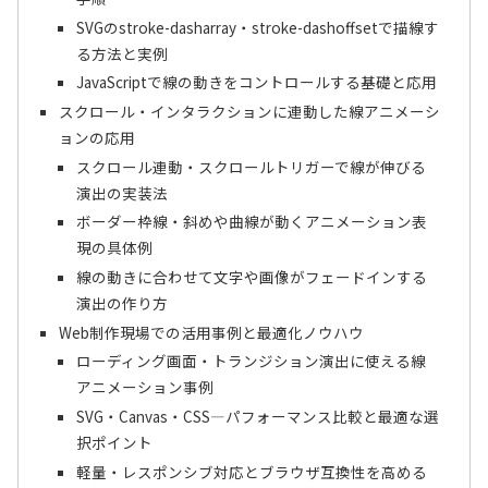
SVGのstroke-dasharray・stroke-dashoffsetで描線す
る方法と実例
JavaScriptで線の動きをコントロールする基礎と応用
スクロール・インタラクションに連動した線アニメーシ
ョンの応用
スクロール連動・スクロールトリガーで線が伸びる
演出の実装法
ボーダー枠線・斜めや曲線が動くアニメーション表
現の具体例
線の動きに合わせて文字や画像がフェードインする
演出の作り方
Web制作現場での活用事例と最適化ノウハウ
ローディング画面・トランジション演出に使える線
アニメーション事例
SVG・Canvas・CSS―パフォーマンス比較と最適な選
択ポイント
軽量・レスポンシブ対応とブラウザ互換性を高める