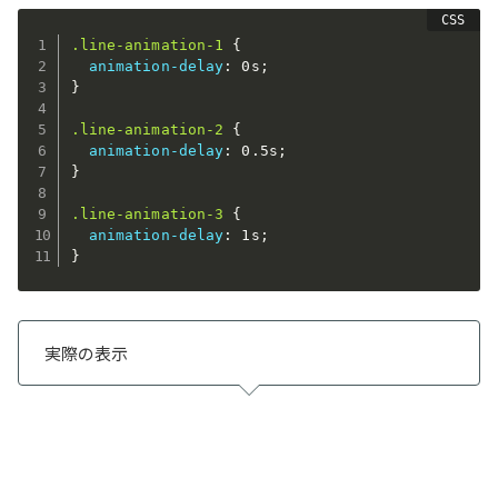
.line-animation-1
{
animation-delay
:
 0s
;
}
.line-animation-2
{
animation-delay
:
 0.5s
;
}
.line-animation-3
{
animation-delay
:
 1s
;
}
実際の表示