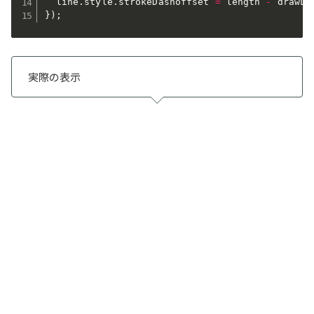
  line
.
style
.
strokeDashoffset 
=
 length 
-
 drawLe
}
)
;
実際の表示