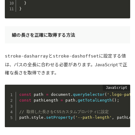
}
}
線の長さを正確に取得する方法
と
に設定する値
stroke-dasharray
stroke-dashoffset
は、パスの全長に合わせる必要があります。JavaScriptで正
確な長さを取得できます。
const
 path 
=
 document
.
querySelector
(
'.logo-path
const
 pathLength 
=
 path
.
getTotalLength
(
)
;
// 取得した長さをCSSカスタムプロパティに設定
path
.
style
.
setProperty
(
'--path-length'
,
 pathLen