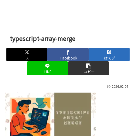
typescript-array-merge
X
Facebook
はてブ
LINE
コピー
2026.02.04