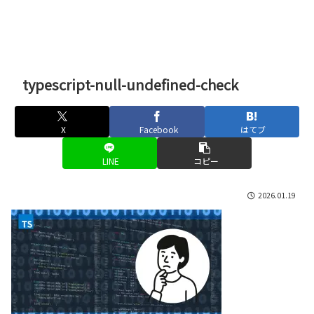
typescript-null-undefined-check
X
Facebook
はてブ
LINE
コピー
2026.01.19