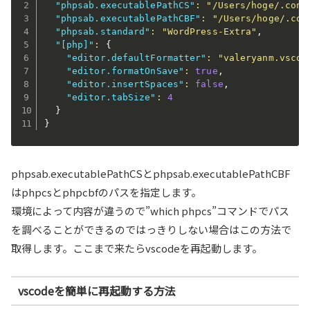
"phpsab.executablePathCS"
:
"/Users/hoge/.conf
"phpsab.executablePathCBF"
:
"/Users/hoge/.con
"phpsab.standard"
:
"WordPress-Extra"
,
"[php]"
:
{
"editor.defaultFormatter"
:
"valeryanm.vscod
"editor.formatOnSave"
:
true
,
"editor.insertSpaces"
:
false
,
"editor.tabSize"
:
4
}
}
phpsab.executablePathCSとphpsab.executablePathCBF
はphpcsとphpcbfのパスを指定します。
環境によって内容が違うので”which phpcs”コマンドでパス
を調べることができるのではっきりしない場合はこの方法で
取得します。ここまで来たらvscodeを再起動します。
vscodeを簡単に再起動する方法