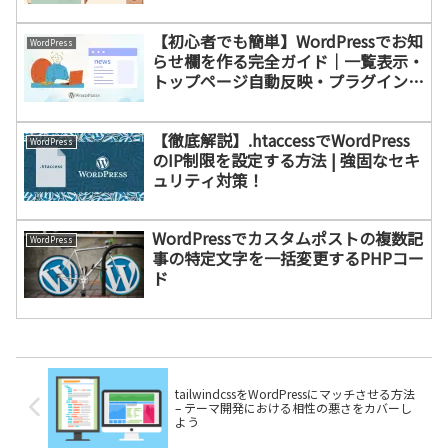
【初心者でも簡単】WordPressでお知
WordPress
らせ欄を作る完全ガイド｜一覧表示・
トップページ自動反映・プラグインな
しで実装！
【徹底解説】.htaccessでWordPress
WordPress
のIP制限を設定する方法 | 強固なセキ
ュリティ対策！
WordPressでカスタムポストの複数記
WordPress
事の特定文字を一括変更するPHPコー
ド
tailwindcssをWordPressにマッチさせる方法
– テーマ開発における相性の悪さをカバーし
よう