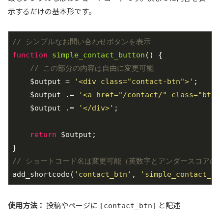
示するだけの基本形です。
// シンプルなお問い合わせボタンを表示
function
simple_contact_button
()
{

// この部分の内容は自由に変更可能
    $output = 
'<div class="contact-btn">'
;

    $output .= 
'<a href="/contact/" class="
    $output .= 
'</div>'
;

return
 $output;

// ショートコード名は変更可能（英数字とアンダースコアの
add_shortcode(
'contact_btn'
, 
'simple_contact_bu
使用方法：
投稿やページに
と記述
[contact_btn]