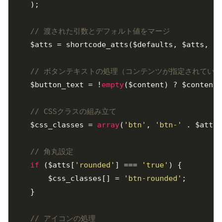
    );

// 渡された引数とデフォルト値をマージ
    $atts = shortcode_atts($defaults, $atts, 
'd
// ボタンテキストの処理（コンテンツが指定されてい
    $button_text = !
empty
($content) ? $content 
// CSSクラスの組み立て
    $css_classes = 
array
(
'btn'
, 
'btn-'
 . $atts[
// 角丸設定
if
 ($atts[
'rounded'
] === 
'true'
) {

        $css_classes[] = 
'btn-rounded'
;

    }

// アイコンの処理