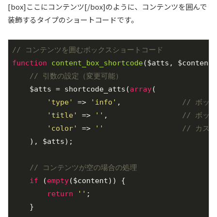
[box]ここにコンテンツ[/box]のように、コンテンツを囲んで
装飾するタイプのショートコードです。
// コンテンツを囲むボックスショートコード
function
content_box_shortcode
($atts, $content 
// 引数の設定（変更可能）
    $atts = shortcode_atts(
array
(

'type'
 => 
'info'
,              
// ボック
'title'
 => 
''
,                 
// ボッ
'color'
 => 
''
// カス
    ), $atts);

// コンテンツが空の場合の処理
if
 (
empty
($content)) {

return
''
;

    }
