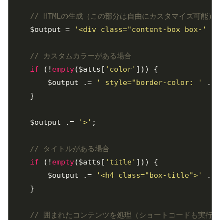
// HTMLの生成（この部分は自由にカスタマイズ可能）
    $output = 
'<div class="content-box box-'
 . 
// カスタムカラーがある場合
if
 (!
empty
($atts[
'color'
])) {

        $output .= 
' style="border-color: '
 . e
    }

    $output .= 
'>'
;

// タイトルがある場合
if
 (!
empty
($atts[
'title'
])) {

        $output .= 
'<h4 class="box-title">'
 . e
    }

// 囲まれたコンテンツを処理（ショートコードも実行