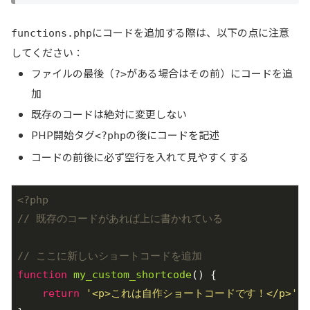
にコードを追加する際は、以下の点に注意
functions.php
してください：
ファイルの最後（
がある場合はその前）にコードを追
?>
加
既存のコードは絶対に変更しない
PHP開始タグ
の後にコードを記述
<?php
コードの前後に必ず空行を入れて見やすくする
<?php
// 既存のコードがあれば上に書かれている
// ここに新しいショートコードを追加
function
my_custom_shortcode
()
{

return
'<p>これは自作ショートコードです！</p>'
;
