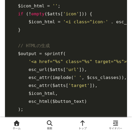
    $icon_html = 
''
;

if
 (!
empty
($atts[
'icon'
])) {

        $icon_html = 
'<i class="icon-'
 . esc_at
    }

// HTMLの生成
    $output = sprintf(

'<a href="%s" class="%s" target="%s">%s
        esc_url($atts[
'url'
]),

        esc_attr(implode(
' '
, $css_classes)),

        esc_attr($atts[
'target'
]),

        $icon_html,

        esc_html($button_text)

    );

return
 $output;

ホーム
検索
トップ
サイドバー