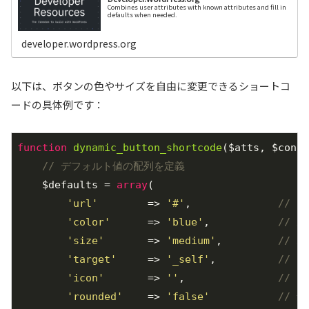
Combines user attributes with known attributes and fill in
defaults when needed.
developer.wordpress.org
以下は、ボタンの色やサイズを自由に変更できるショートコ
ードの具体例です：
function
dynamic_button_shortcode
($atts, $conte
// デフォルト値の配列を定義
    $defaults = 
array
(

'url'
        => 
'#'
,              
// 
'color'
      => 
'blue'
,           
// 
'size'
       => 
'medium'
,         
// 
'target'
     => 
'_self'
,          
// 
'icon'
       => 
''
,               
// 
'rounded'
    => 
'false'
// 