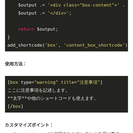
    $output .= 
'<div class="box-content">'
 . do
    $output .= 
'</div>'
;

return
 $output;

}

add_shortcode(
'box'
, 
'content_box_shortcode'
使用方法：
[
box
 type=
"warning"
title
=
"注意事項"
]

ここに注意事項を記述します。

**太字**や他のショートコードも使えます。

[/
box
]
カスタマイズポイント：