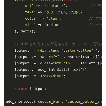
'url'
 => 
'/contact/'
,           
// デ
'text'
 => 
'クリックしてください'
,      
//
'color'
 => 
'blue'
,             
// デフ
'size'
 => 
'medium'
// デフ
    ), $atts);

// HTMLを生成（この部分も自由にカスタマイズ可能）
    $output = 
'<div class="custom-button">'
;

    $output .= 
'<a href="'
 . esc_url($atts[
'url
    $output .= 
'class="btn btn-'
 . esc_attr($at
    $output .= esc_html($atts[
'text'
]);

    $output .= 
'</a></div>'
;

return
 $output;

}

add_shortcode(
'custom_btn'
, 
'custom_button_shor