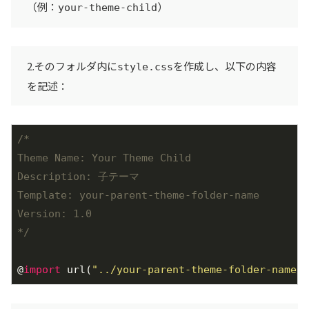
（例：
）
your-theme-child
2.そのフォルダ内に
を作成し、以下の内容
style.css
を記述：
/*

Theme Name: Your Theme Child

Description: 子テーマ

Template: your-parent-theme-folder-name

Version: 1.0

*/
@
import
 url(
"../your-parent-theme-folder-name/s