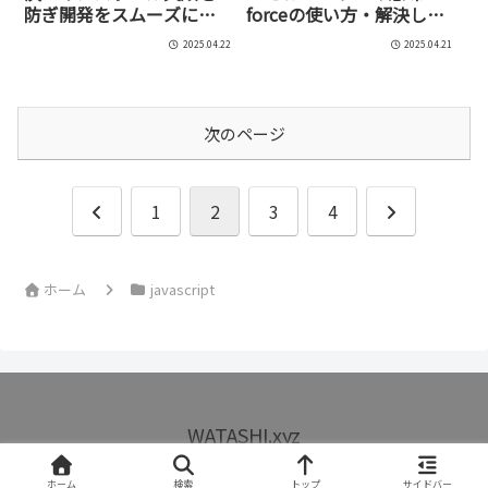
防ぎ開発をスムーズに進
forceの使い方・解決しな
める方法【完全解説】
いときの対処法まで徹底
2025.04.22
2025.04.21
解説
次のページ
前
次
1
2
3
4
へ
へ
ホーム
javascript
WATASHI.xyz
© -2026 WATASHI.xyz.
ホーム
検索
トップ
サイドバー