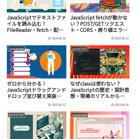
JavaScriptでテキストファ
JavaScript fetchが動かな
イルを読み込む！
い？POST/GETリクエス
FileReader・fetch・配列
ト・CORS・戻り値エラー
化・文字化け対策まで完
の原因と対処法を完全ガ
2025.06.26
2025.06.13
全解説
イド
javascript
javascript
ゼロから分かる！
なぜclassは使わない？
JavaScriptドラッグアンド
JavaScriptの歴史・設計思
ドロップ並び替え実装術
想・現場のリアルから学
｜コード例・ライブラリ
ぶ最適なコーディング戦
2025.06.12
2025.06.10
比較・高機能UIの作り方
略
javascript
javascript