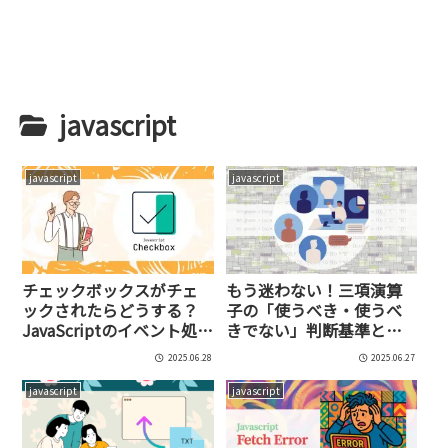
javascript
javascript
javascript
チェックボックスがチェ
もう迷わない！三項演算
ックされたらどうする？
子の「使うべき・使うべ
JavaScriptのイベント処理
きでない」判断基準と
とUI連動の鉄板テクニッ
TypeScript/React時代の
2025.06.28
2025.06.27
ク集
ベストプラクティス
javascript
javascript