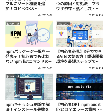
ブルにソート機能を追
つの原因と対処法｜ブラ
加！コピペOK＆
ウザ依存・落とし穴・代
JavaScriptだけで簡単並び
替手段まで完全解説！
2025.04.29
2025.04.26
替えする方法
javascript
javascript
npmパッケージ一覧を一
【初心者必見】3分ででき
発表示！初心者でも迷わ
るViteの始め方！爆速開発
ないnpm listコマンドの使
環境を最短ステップで完
い方＆おすすめパッケー
全構築【2025年最新版】
2025.04.25
2025.04.24
ジ
javascript
javascript
npmキャッシュ削除で解
【初心者OK】npm audit
決！インストール失敗を
fixとは？エラーの意味・–