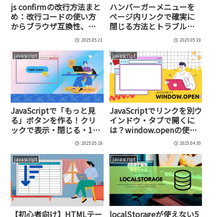
js confirmの改行方法まと
ハンバーガーメニューを
め：改行コードの使い方
ページ内リンクで確実に
からブラウザ互換性、自
閉じる方法とトラブル解
作confirmモーダルの実践
消法【jQuery＆Vanilla JS
2025.05.21
2025.05.19
例まで紹介！
対応】
javascript
javascript
JavaScriptで「もっと見
JavaScriptでリンクを別ウ
る」ボタンを作る！クリ
インドウ・タブで開くに
ックで表示・閉じる・10
は？window.openの使い
件ずつ展開まで対応した
方・サンプルコード付
2025.05.18
2025.04.30
実装方法を徹底解説！
き！
javascript
javascript
【初心者向け】HTMLテー
localStorageが使えない5