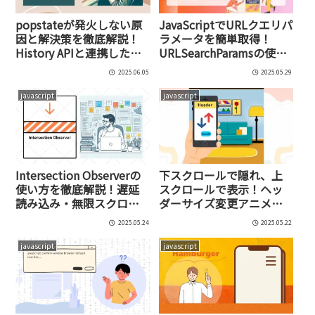
popstateが発火しない原
JavaScriptでURLクエリパ
因と解決策を徹底解説！
ラメータを簡単取得！
History APIと連携した正
URLSearchParamsの使い
しい実装パターン＆各ブ
方（サンプルコード付
2025.06.05
2025.05.29
ラウザ対応法
き）
javascript
javascript
Intersection Observerの
下スクロールで隠れ、上
使い方を徹底解説！遅延
スクロールで表示！ヘッ
読み込み・無限スクロー
ダーサイズ変更アニメー
ルからエラー解決まで
ションの作り方【jQuery
2025.05.24
2025.05.22
不要】
javascript
javascript