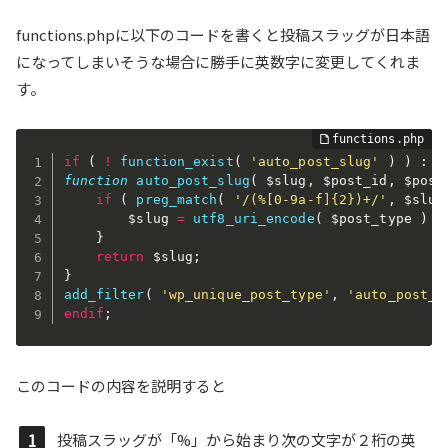
functions.phpに以下のコードを書くと投稿スラッグが日本語
になってしまいそうな場合に勝手に英数字に変更してくれま
す。
if
(
!
function_exist
(
'auto_post_slug'
)
)
:
function
auto_post_slug
(
$slug
,
$post_id
,
$post
if
(
preg_match
(
'/(%[0-9a-f]{2})+/'
,
$slug
$slug
=
utf8_uri_encode
(
$post_type
)
.
}
return
$slug
;
}
add_filter
(
'wp_unique_post_type'
,
'auto_post_s
endif
;
このコードの内容を説明すると
投稿スラッグが「%」から始まり次の文字が２桁の英